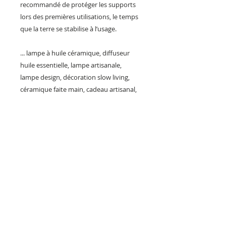
recommandé de protéger les supports
lors des premières utilisations, le temps
que la terre se stabilise à l’usage.
... lampe à huile céramique, diffuseur
huile essentielle, lampe artisanale,
lampe design, décoration slow living,
céramique faite main, cadeau artisanal,
création française, made in France,
faïence, lampe bohème, artisanat d’art,
objet de créateur, lampe méditation,
céramique occitane, lampe unique,
cadeau durable, décoration poétique,
design céramique
#lampeahuile #ceramiqueartisanale
#ceramikamel #faitmainenfrance
#artisandart #creationunique
#decoethique #designfrancais