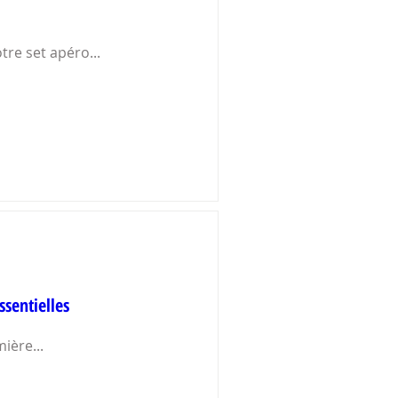
tre set apéro...

ssentielles
ère...
