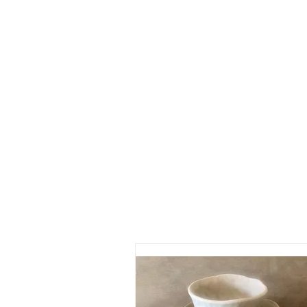
La Terre & les Mains
Formules & horaires
Les week-ends et les lundis : 9 h–12
Sur rendez-vous les autres jours, y 
Séances individuelles ou en petit g
Réservation
Choisissez l’un des ateliers proposés.
Le créneau sélectionné peut être part
Réservation en ligne ici
.
Si aucune d