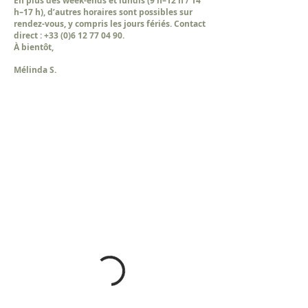
En plus des week-ends et lundis (9 h–12 h / 14
h–17 h), d’autres horaires sont possibles sur
rendez-vous, y compris les jours fériés. Contact
direct : +33 (0)6 12 77 04 90.
À bientôt,
Mélinda S.