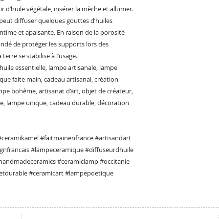
ir d’huile végétale, insérer la mèche et allumer.
peut diffuser quelques gouttes d’huiles
ntime et apaisante. En raison de la porosité
mandé de protéger les supports lors des
terre se stabilise à l’usage.
 huile essentielle, lampe artisanale, lampe
que faite main, cadeau artisanal, création
mpe bohème, artisanat d’art, objet de créateur,
e, lampe unique, cadeau durable, décoration
#ceramikamel #faitmainenfrance #artisandart
gnfrancais #lampeceramique #diffuseurdhuile
#handmadeceramics #ceramiclamp #occitanie
etdurable #ceramicart #lampepoetique