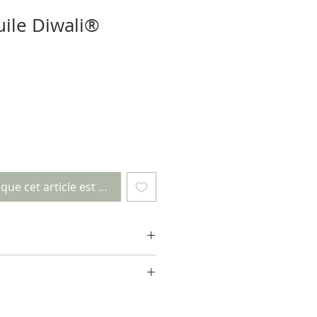
ile Diwali®
sque cet article est disponible
iptif du produit