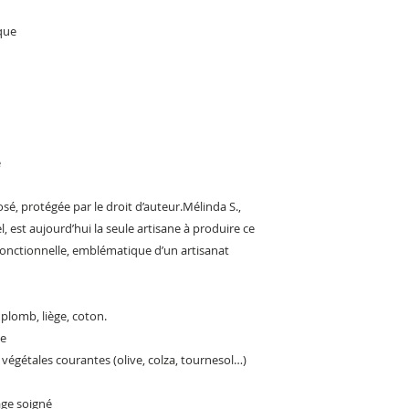
que
e
é, protégée par le droit d’auteur.Mélinda S.,
 est aujourd’hui la seule artisane à produire ce
 fonctionnelle, emblématique d’un artisanat
 plomb, liège, coton.
le
végétales courantes (olive, colza, tournesol…)
age soigné