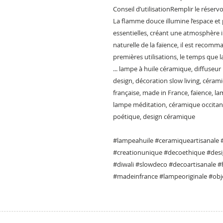
Conseil d’utilisationRemplir le réservo
La flamme douce illumine l’espace et 
essentielles, créant une atmosphère i
naturelle de la faïence, il est recom
premières utilisations, le temps que la 
... lampe à huile céramique, diffuseur
design, décoration slow living, cérami
française, made in France, faïence, la
lampe méditation, céramique occitan
poétique, design céramique
#lampeahuile #ceramiqueartisanale 
#creationunique #decoethique #desi
#diwali #slowdeco #decoartisanale 
#madeinfrance #lampeoriginale #obj