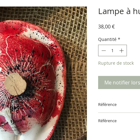
Lampe à hu
Prix
38,00 €
Quantité
*
Rupture de stock
Me notifier lor
Référence
Référence
16PRODUIT€ - Descr