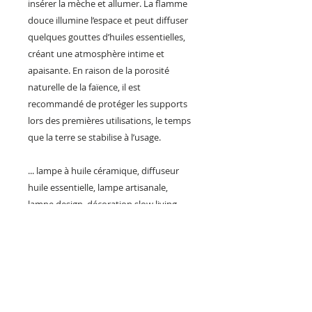
insérer la mèche et allumer. La flamme
douce illumine l’espace et peut diffuser
quelques gouttes d’huiles essentielles,
créant une atmosphère intime et
apaisante. En raison de la porosité
naturelle de la faïence, il est
recommandé de protéger les supports
lors des premières utilisations, le temps
que la terre se stabilise à l’usage.
... lampe à huile céramique, diffuseur
huile essentielle, lampe artisanale,
lampe design, décoration slow living,
céramique faite main, cadeau artisanal,
création française, made in France,
faïence, lampe bohème, artisanat d’art,
objet de créateur, lampe méditation,
céramique occitane, lampe unique,
cadeau durable, décoration poétique,