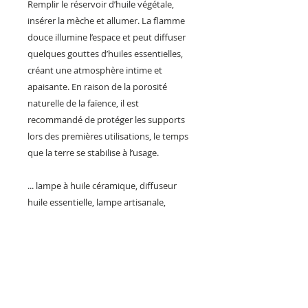
Remplir le réservoir d’huile végétale,
insérer la mèche et allumer. La flamme
douce illumine l’espace et peut diffuser
quelques gouttes d’huiles essentielles,
créant une atmosphère intime et
apaisante. En raison de la porosité
naturelle de la faïence, il est
recommandé de protéger les supports
lors des premières utilisations, le temps
que la terre se stabilise à l’usage.
... lampe à huile céramique, diffuseur
huile essentielle, lampe artisanale,
lampe design, décoration slow living,
céramique faite main, cadeau artisanal,
création française, made in France,
faïence, lampe bohème, artisanat d’art,
objet de créateur, lampe méditation,
céramique occitane, lampe unique,