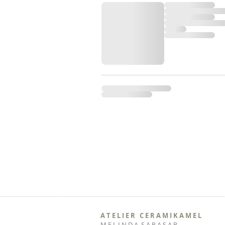
A T E L I E R C E R A M I K A M E L
M E L I N D A S A R A S A R