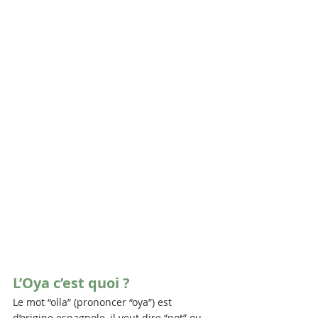
L’Oya c’est quoi ?
Le mot “olla” (prononcer “oya”) est 
d’origine espagnole, il veut dire “pot” ou 