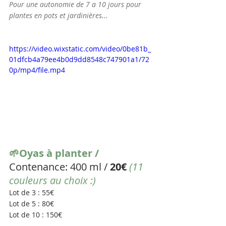
Pour une autonomie de 7 a 10 jours pour 
plantes en pots et jardinières...
https://video.wixstatic.com/video/0be81b_
01dfcb4a79ee4b0d9dd8548c747901a1/72
0p/mp4/file.mp4
🌱Oyas à planter / 
Contenance: 400 ml / 
20€ 
(11 
couleurs au choix :)
Lot de 3 : 55€
Lot de 5 : 80€
Lot de 10 : 150€