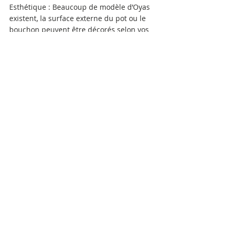
Esthétique : Beaucoup de modèle d’Oyas 
existent, la surface externe du pot ou le 
bouchon peuvent être décorés selon vos 
souhaits.
Comment utiliser les Oyas ?
Il suffit d’enterrer l’Oya près de ses 
plantations : dans votre potager, dans 
vos pots ou dans vos jardinières. Voici 
quelques étapes simples à suivre :
Travailler la terre à l’emplacement choisi 
pour le pot afin de bien l’aérer.
Enterrer le pot dans votre potager, dans 
vos pots ou dans vos jardinières à 
proximité des plantes en le laissant 
dépasser de quelques centimètres.
Remplir votre pot d’eau soit avec un 
arrosoir, soit au tuyau d’arrosage.
Couvrir avec le couvercle afin que les 